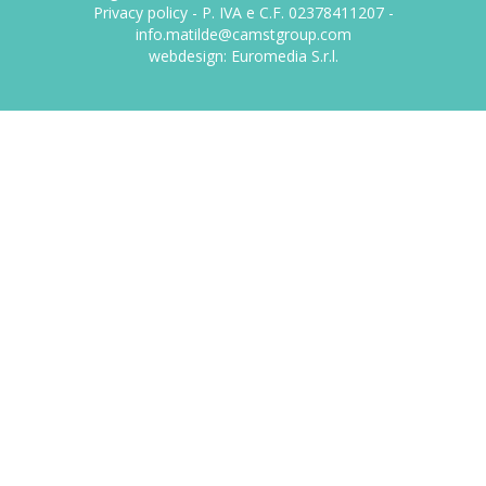
Privacy policy
- P. IVA e C.F. 02378411207 -
info.matilde@camstgroup.com
webdesign:
Euromedia S.r.l.