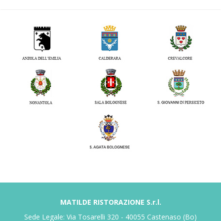
MATILDE RISTORAZIONE S.r.l.
Sede Legale: Via Tosarelli 320 - 40055 Castenaso (Bo)