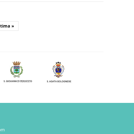
ltima »
com