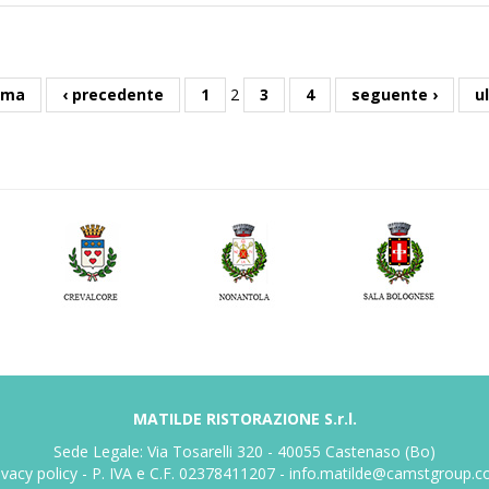
ima
‹ precedente
1
2
3
4
seguente ›
u
MATILDE RISTORAZIONE S.r.l.
Sede Legale: Via Tosarelli 320 - 40055 Castenaso (Bo)
ivacy policy
- P. IVA e C.F. 02378411207 -
info.matilde@camstgroup.