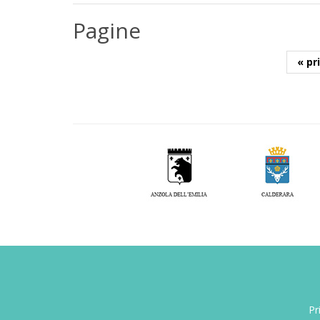
Pagine
« pr
Pr